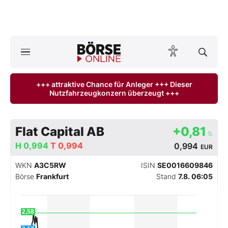
Börse
News
+++ attraktive Chance für Anleger +++ Dieser
Nutzfahrzeugkonzern überzeugt +++
Anlageprodukte
Finanz-Check
Flat Capital AB
+0,81
%
H
Abo & Shop
0,994
T
0,994
0,994
EUR
WKN
A3C5RW
ISIN
SE0016609846
BO-Musterdepots
Börse
Frankfurt
Stand
7.8. 06:05
Experten
2,58
Mein B:O