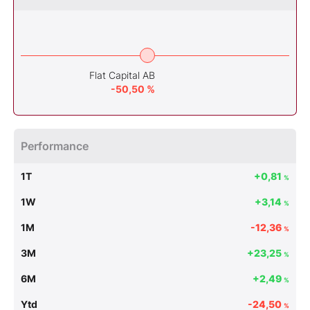
Flat Capital AB
-50,50 %
Performance
1T
+0,81
%
1W
+3,14
%
1M
-12,36
%
3M
+23,25
%
6M
+2,49
%
Ytd
-24,50
%