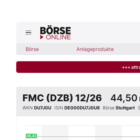
Jetzt a
ktuelle Ausgabe BÖRSE ONLINE lese
Börse
Börse
Anlageprodukte
News
+++ attr
Anlageprodukte
FMC (DZB) 12/26
44,50
Finanz-Check
WKN
DU7J0U
ISIN
DE000DU7J0U8
Börse
Stuttgart
Abo & Shop
BO-Musterdepots
46,43