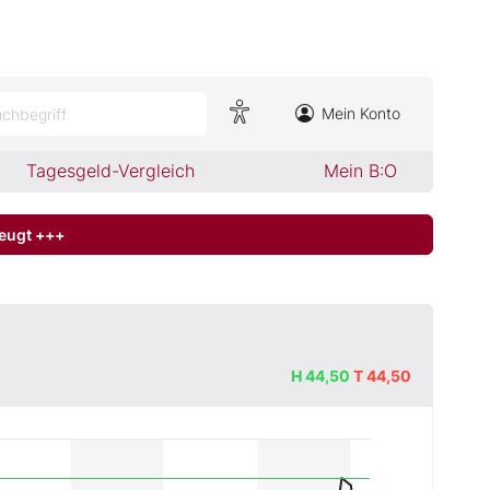
Mein Konto
chbegriff
Tagesgeld-Vergleich
Mein B:O
zeugt +++
H
44,50
T
44,50