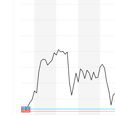
Experten
Mein B:O
Mein Konto
Folgen Sie uns
Kontakt
39,37
39,22