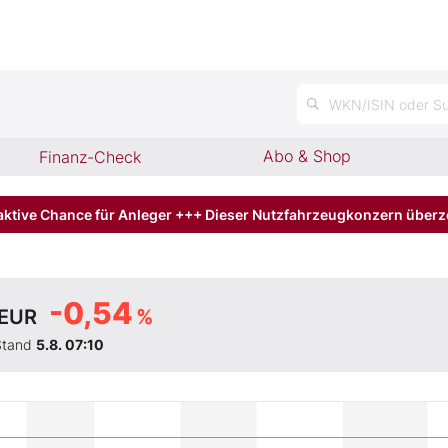
n
WKN/ISIN oder Su
Abo & Shop
Finanz-Check
aktive Chance für Anleger +++ Dieser Nutzfahrzeugkonzern über
-0,54
EUR
%
Stand
5.8. 07:10