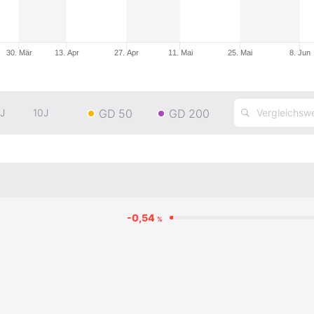
30. Mär
13. Apr
27. Apr
11. Mai
25. Mai
8. Jun
GD 50
GD 200
J
10J
-0,54
%