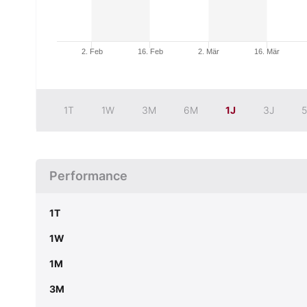
2. Feb
16. Feb
2. Mär
16. Mär
1T
1W
3M
6M
1J
3J
5
Performance
1T
1W
1M
3M