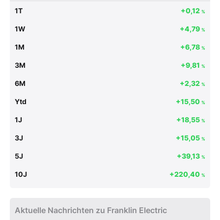
1T
+0,12
%
1W
+4,79
%
1M
+6,78
%
3M
+9,81
%
6M
+2,32
%
Ytd
+15,50
%
1J
+18,55
%
3J
+15,05
%
5J
+39,13
%
10J
+220,40
%
Aktuelle Nachrichten zu Franklin Electric