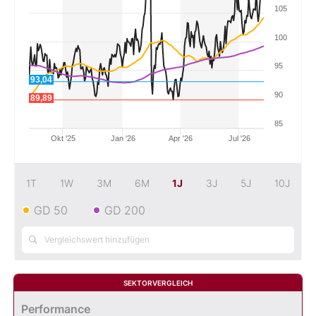
105
Mein B:O
100
95
Mein Konto
93,04
90
89,89
Folgen Sie uns
85
Okt '25
Jan '26
Apr '26
Jul '26
Kontakt
1T
1W
3M
6M
1J
3J
5J
10J
GD 50
GD 200
SEKTORVERGLEICH
Performance