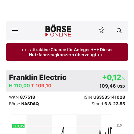
A
ktuelle Ausgabe BÖRSE ONLINE lesen
Börse
+++ attraktive Chance für Anleger +++ Dieser
Nutzfahrzeugkonzern überzeugt +++
News
Anlageprodukte
Franklin Electric
+0,12
%
Finanz-Check
H
110,00
T
109,10
109,46
USD
WKN
877518
ISIN
US3535141028
Abo & Shop
Börse
NASDAQ
Stand
6.8. 23:55
BO-Musterdepots
110
110,05
Experten