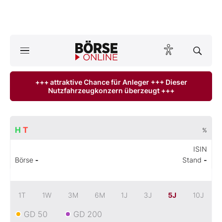
A
ktuelle Ausgabe BÖRSE ONLINE lesen
Börse
+++ attraktive Chance für Anleger +++ Dieser
Nutzfahrzeugkonzern überzeugt +++
News
Anlageprodukte
H
T
%
Finanz-Check
ISIN
Börse
-
Stand
-
Abo & Shop
BO-Musterdepots
1T
1W
3M
6M
1J
3J
5J
10J
GD 50
GD 200
Experten