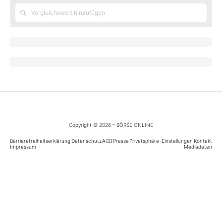
Mein B:O
Mein Konto
Folgen Sie uns
Kontakt
Copyright © 2026 – BÖRSE ONLINE
Barrierefreiheitserklärung
Datenschutz
AGB
Presse
Privatsphäre-Einstellungen
Kontakt
Impressum
Mediadaten