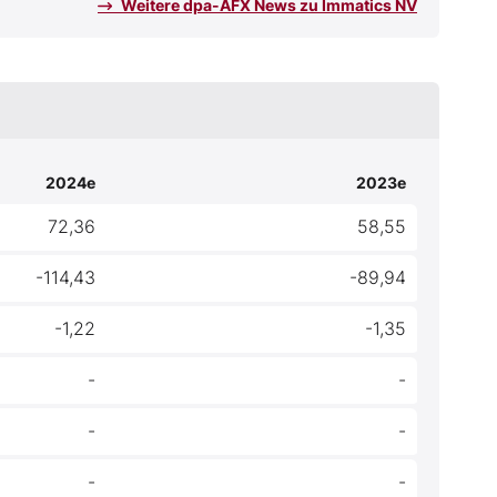
Weitere dpa-AFX News zu Immatics NV
2024e
2023e
72,36
58,55
-114,43
-89,94
-1,22
-1,35
-
-
-
-
-
-