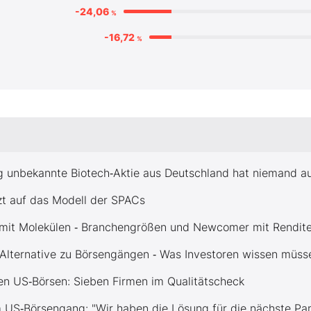
-24,06
%
-16,72
%
ig unbekannte Biotech‑Aktie aus Deutschland hat niemand 
zt auf das Modell der SPACs
e mit Molekülen ‑ Branchengrößen und Newcomer mit Rendite
 Alternative zu Börsengängen ‑ Was Investoren wissen müss
en US‑Börsen: Sieben Firmen im Qualitätscheck
US‑Börsengang: "Wir haben die Lösung für die nächste Pa