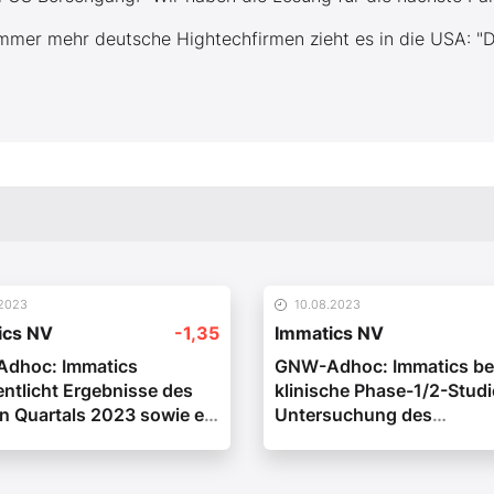
mmer mehr deutsche Hightechfirmen zieht es in die USA: "D
.2023
10.08.2023
ics NV
-1,35
Immatics NV
dhoc: Immatics
GNW-Adhoc: Immatics be
entlicht Ergebnisse des
klinische Phase-1/2-Studi
n Quartals 2023 sowie ein
Untersuchung des
 zur
bispezifischen TCR-Kand
äftsentwicklung
IMA402 gegen die Zielstr
PRAME bei Patienten mit