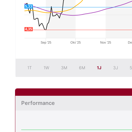
5,33
4,35
Sep '25
Okt '25
Nov '25
De
1T
1W
3M
6M
1J
3J
5
Performance