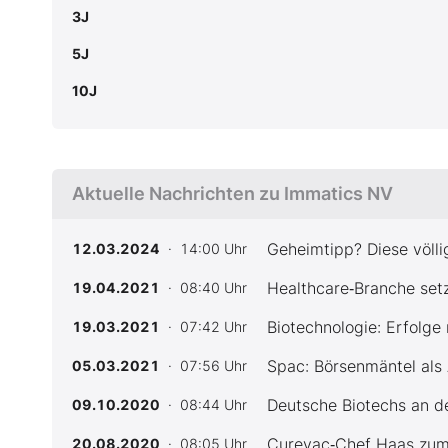
3J
5J
10J
Aktuelle Nachrichten zu Immatics NV
Geheimtipp? Diese völl
12.03.2024
· 14:00 Uhr
Healthcare‑Branche set
19.04.2021
· 08:40 Uhr
Biotechnologie: Erfolg
19.03.2021
· 07:42 Uhr
Spac: Börsenmäntel als
05.03.2021
· 07:56 Uhr
Deutsche Biotechs an d
09.10.2020
· 08:44 Uhr
Curevac‑Chef Haas zum 
20.08.2020
· 08:05 Uhr