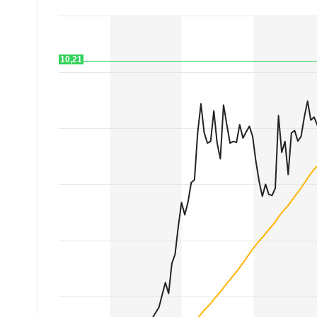
Experten
Mein B:O
10,21
Mein Konto
Folgen Sie uns
Kontakt