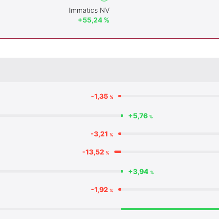
Immatics NV
+55,24 %
-1,35
%
+5,76
%
-3,21
%
-13,52
%
+3,94
%
-1,92
%