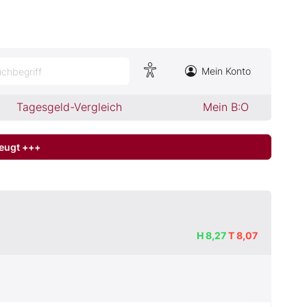
Mein Konto
chbegriff
Tagesgeld-Vergleich
Mein B:O
zeugt +++
H
8,27
T
8,07