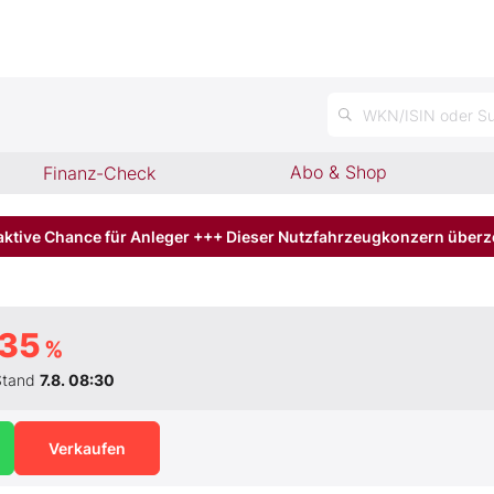
n
WKN/ISIN oder Su
Abo & Shop
Finanz-Check
aktive Chance für Anleger +++ Dieser Nutzfahrzeugkonzern über
,35
%
Stand
7.8. 08:30
Verkaufen