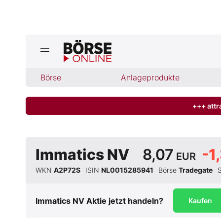
Jetzt a
ktuelle Ausgabe BÖRSE ONLINE lese
Börse
Börse
Anlageprodukte
News
+++ attr
Anlageprodukte
Immatics NV
8,07
-1
EUR
Finanz-Check
WKN
A2P72S
ISIN
NL0015285941
Börse
Tradegate
Abo & Shop
Immatics NV
Aktie jetzt handeln?
Kaufen
BO-Musterdepots