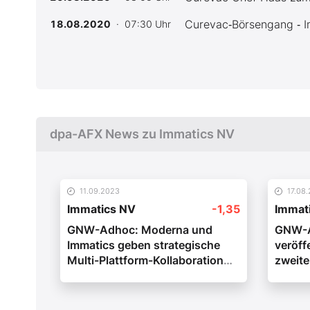
Curevac‑Börsengang ‑ I
18.08.2020
· 07:30 Uhr
dpa-AFX News zu Immatics NV
11.09.2023
17.08
Immatics NV
-1,35
Immat
GNW-Adhoc: Moderna und
GNW-A
Immatics geben strategische
veröff
Multi-Plattform-Kollaboration
zweite
zur Entwicklung innovativer
Update
Onkologie Therapeutika
Gesch
bekannt