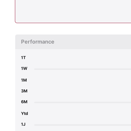
Performance
1T
1W
1M
3M
6M
Ytd
1J