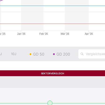
z '25
Jan '26
Feb '26
Mär '26
Apr '26
GD 50
GD 200
J
10J
SEKTORVERGLEICH