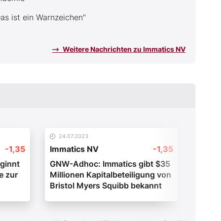
as ist ein Warnzeichen"
Weitere Nachrichten zu Immatics NV
24.07.2023
16.05
-1,35
Immatics NV
-1,35
Immat
ginnt
GNW-Adhoc: Immatics gibt $35
GNW-A
e zur
Millionen Kapitalbeteiligung von
veröff
Bristol Myers Squibb bekannt
erste
idaten
Updat
uktur
Gesch