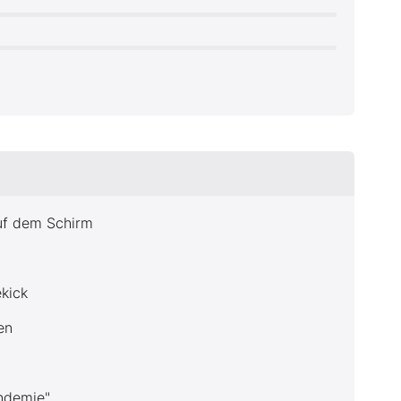
auf dem Schirm
kick
en
ndemie"