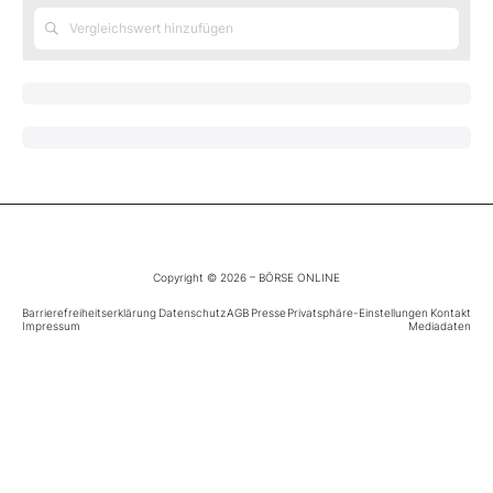
Mein Konto
Folgen Sie uns
Kontakt
Copyright © 2026 – BÖRSE ONLINE
Barrierefreiheitserklärung
Datenschutz
AGB
Presse
Privatsphäre-Einstellungen
Kontakt
Impressum
Mediadaten