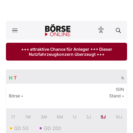
Börse
News
+++ attraktive Chance für Anleger +++ Dieser
Nutzfahrzeugkonzern überzeugt +++
Anlageprodukte
Finanz-Check
H
T
%
Abo & Shop
ISIN
Börse
-
Stand
-
BO-Musterdepots
Experten
1T
1W
3M
6M
1J
3J
5J
10J
GD 50
GD 200
Mein B:O