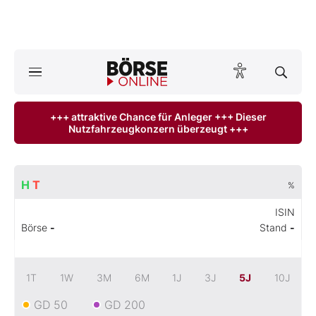
A
ktuelle Ausgabe BÖRSE ONLINE lesen
Börse
+++ attraktive Chance für Anleger +++ Dieser
Nutzfahrzeugkonzern überzeugt +++
News
Anlageprodukte
H
T
%
Finanz-Check
ISIN
Börse
-
Stand
-
Abo & Shop
BO-Musterdepots
1T
1W
3M
6M
1J
3J
5J
10J
GD 50
GD 200
Experten