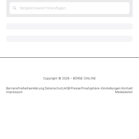
Mein B:O
Mein Konto
Folgen Sie uns
Kontakt
Copyright © 2026 – BÖRSE ONLINE
Barrierefreiheitserklärung
Datenschutz
AGB
Presse
Privatsphäre-Einstellungen
Kontakt
Impressum
Mediadaten