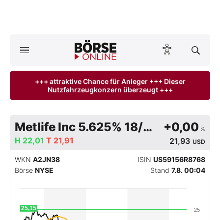
Börse
News
+++ attraktive Chance für Anleger +++ Dieser
Nutzfahrzeugkonzern überzeugt +++
Anlageprodukte
Finanz-Check
Metlife Inc 5.625% 18/PERP
+0,00
%
H
Abo & Shop
22,01
T
21,91
21,93
USD
WKN
A2JN38
ISIN
US59156R8768
BO-Musterdepots
Börse
NYSE
Stand
7.8. 00:04
Experten
25,15
25
Mein B:O