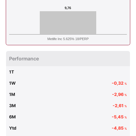
9,76
Metlife Inc 5.625% 18/PERP
Performance
1T
1W
-0,32
%
1M
-2,96
%
3M
-2,61
%
6M
-5,45
%
Ytd
-4,85
%