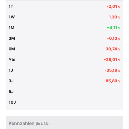
1T
-2,01
%
1W
-1,30
%
1M
+4,11
%
3M
-6,13
%
6M
-30,74
%
Ytd
-25,01
%
1J
-35,19
%
3J
-85,89
%
5J
10J
Kennzahlen
(in USD)