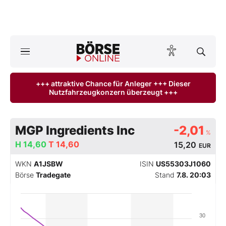
A
ktuelle Ausgabe BÖRSE ONLINE lesen
Börse
+++ attraktive Chance für Anleger +++ Dieser
Nutzfahrzeugkonzern überzeugt +++
News
Anlageprodukte
MGP Ingredients Inc
-2,01
%
Finanz-Check
H
14,60
T
14,60
15,20
EUR
WKN
A1JSBW
ISIN
US55303J1060
Abo & Shop
Börse
Tradegate
Stand
7.8. 20:03
BO-Musterdepots
30
Experten