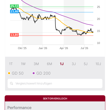
25,72
25
Mein B:O
23,46
20
Mein Konto
15
13,80
Folgen Sie uns
10
Okt '25
Jan '26
Apr '26
Jul '26
Kontakt
1T
1W
3M
6M
1J
3J
5J
10J
GD 50
GD 200
SEKTORVERGLEICH
Performance