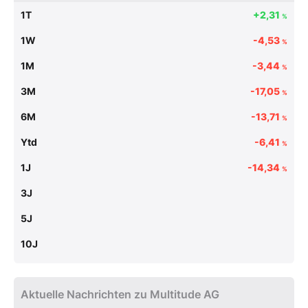
1T
+2,31
%
1W
-4,53
%
1M
-3,44
%
3M
-17,05
%
6M
-13,71
%
Ytd
-6,41
%
1J
-14,34
%
3J
5J
10J
Aktuelle Nachrichten zu Multitude AG