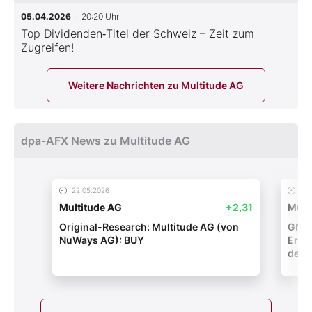
05.04.2026
· 20:20 Uhr
Top Dividenden‑Titel der Schweiz – Zeit zum
Zugreifen!
Weitere Nachrichten zu Multitude AG
dpa-AFX News zu Multitude AG
22.05.2026
21.
Multitude AG
+2,31
Mult
Original-Research: Multitude AG (von
GNW-
NuWays AG): BUY
Erge
der S
Port