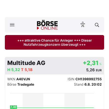
A
ktuelle Ausgabe BÖRSE ONLINE lesen
Börse
+++ attraktive Chance für Anleger +++ Dieser
Nutzfahrzeugkonzern überzeugt +++
News
Anlageprodukte
Multitude AG
+2,31
%
Finanz-Check
H
5,32
T
5,18
5,26
EUR
WKN
A40VJN
ISIN
CH1398992755
Abo & Shop
Börse
Tradegate
Stand
6.8. 20:02
BO-Musterdepots
Experten
7,30