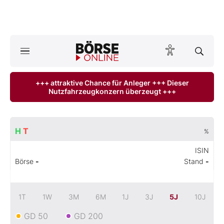
A
ktuelle Ausgabe BÖRSE ONLINE lesen
Börse
+++ attraktive Chance für Anleger +++ Dieser
Nutzfahrzeugkonzern überzeugt +++
News
Anlageprodukte
H
T
%
Finanz-Check
ISIN
Börse
-
Stand
-
Abo & Shop
BO-Musterdepots
1T
1W
3M
6M
1J
3J
5J
10J
GD 50
GD 200
Experten