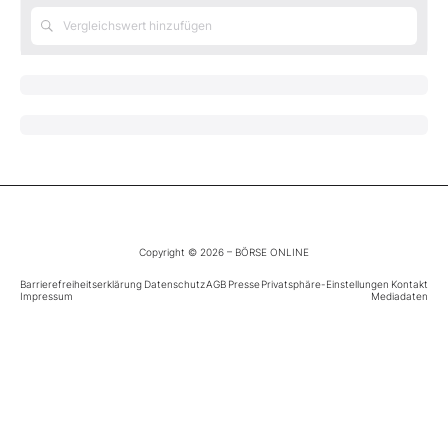
Mein B:O
Mein Konto
Folgen Sie uns
Kontakt
Copyright © 2026 – BÖRSE ONLINE
Barrierefreiheitserklärung
Datenschutz
AGB
Presse
Privatsphäre-Einstellungen
Kontakt
Impressum
Mediadaten