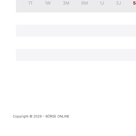
1T
1W
3M
6M
1J
3J
5
Experten
Mein B:O
Mein Konto
Folgen Sie uns
Kontakt
Copyright © 2026 – BÖRSE ONLINE