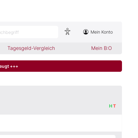
Mein Konto
chbegriff
Tagesgeld-Vergleich
Mein B:O
zeugt +++
H
T