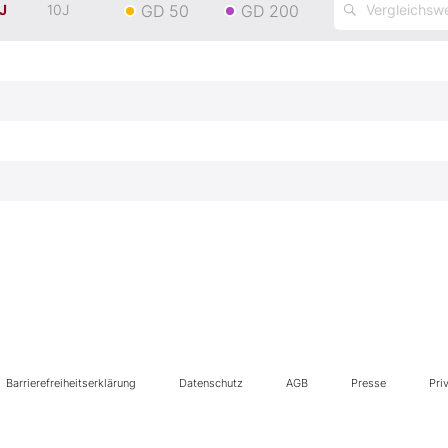
GD 50
GD 200
J
10J
Barrierefreiheitserklärung
Datenschutz
AGB
Presse
Pri