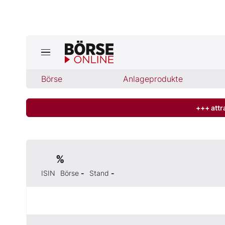
Jetzt a
ktuelle Ausgabe BÖRSE ONLINE lese
Börse
Börse
Anlageprodukte
News
+++ attr
Anlageprodukte
%
Finanz-Check
ISIN
Börse
-
Stand
-
Abo & Shop
BO-Musterdepots