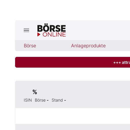
Jetzt a
ktuelle Ausgabe BÖRSE ONLINE lese
Börse
Börse
Anlageprodukte
News
+++ attr
Anlageprodukte
%
Finanz-Check
ISIN
Börse
-
Stand
-
Abo & Shop
BO-Musterdepots