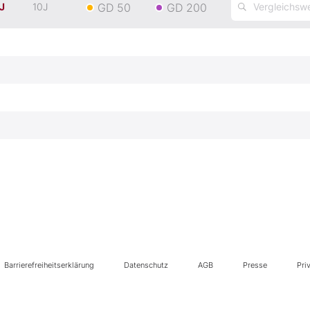
GD 50
GD 200
J
10J
Barrierefreiheitserklärung
Datenschutz
AGB
Presse
Pri