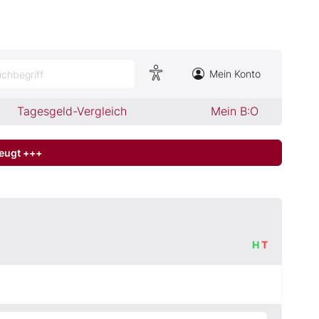
Mein Konto
chbegriff
Tagesgeld-Vergleich
Mein B:O
zeugt +++
H
T