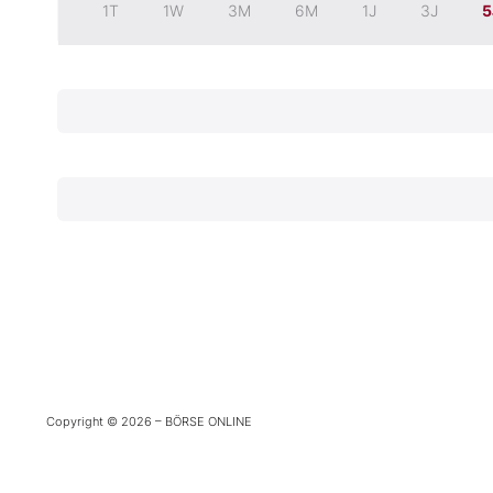
1T
1W
3M
6M
1J
3J
5
Experten
Mein B:O
Mein Konto
Folgen Sie uns
Kontakt
Copyright © 2026 – BÖRSE ONLINE