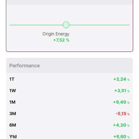
Origin Energy
+7,52 %
Performance
1T
+2,24
%
1W
+3,51
%
1M
+9,40
%
3M
-5,15
%
6M
+4,20
%
Ytd
+6,60
%