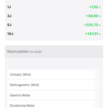
1J
+7,52
%
3J
+58,60
%
5J
+222,72
%
10J
+147,37
%
Kennzahlen
(in AUD)
Umsatz (Mrd)
Nettogewinn (Mrd)
Gewinn/Aktie
Dividende/Aktie