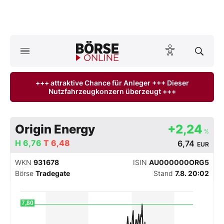
Börse
News
+++ attraktive Chance für Anleger +++ Dieser
Nutzfahrzeugkonzern überzeugt +++
Anlageprodukte
Finanz-Check
Origin Energy
+2,24
%
H
Abo & Shop
6,76
T
6,48
6,74
EUR
WKN
931678
ISIN
AU000000ORG5
BO-Musterdepots
Börse
Tradegate
Stand
7.8. 20:02
Experten
7,80
Mein B:O