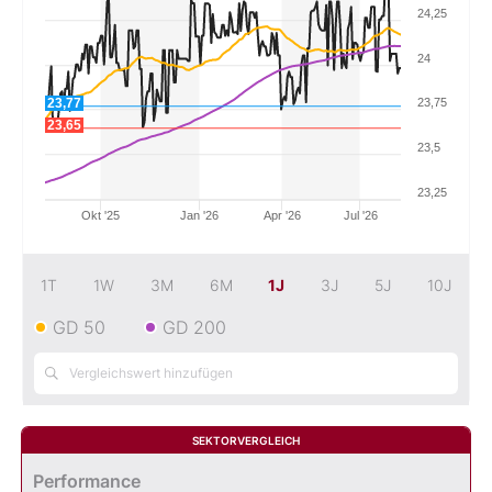
24,25
Mein B:O
24
23,77
23,75
Mein Konto
23,65
23,5
Folgen Sie uns
23,25
Okt '25
Jan '26
Apr '26
Jul '26
Kontakt
1T
1W
3M
6M
1J
3J
5J
10J
GD 50
GD 200
SEKTORVERGLEICH
Performance