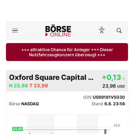
A
ktuelle Ausgabe BÖRSE ONLINE lesen
Börse
+++ attraktive Chance für Anleger +++ Dieser
Nutzfahrzeugkonzern überzeugt +++
News
Anlageprodukte
Oxford Square Capital Corp 5.5% 21/28
+0,13
%
Finanz-Check
H
23,98
T
23,98
23,98
USD
ISIN
US69181V5030
Abo & Shop
Börse
NASDAQ
Stand
6.8. 23:56
BO-Musterdepots
24,5
24,45
Experten