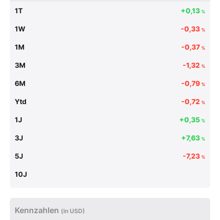
1T
+0,13
%
1W
-0,33
%
1M
-0,37
%
3M
-1,32
%
6M
-0,79
%
Ytd
-0,72
%
1J
+0,35
%
3J
+7,63
%
5J
-7,23
%
10J
Kennzahlen
(in USD)