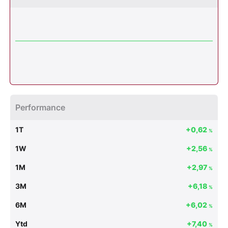
Performance
1T
+0,62
%
1W
+2,56
%
1M
+2,97
%
3M
+6,18
%
6M
+6,02
%
Ytd
+7,40
%