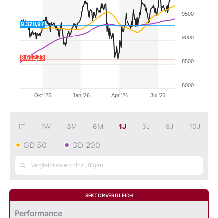
9500
Mein B:O
9.320,97
9000
Mein Konto
8.612,23
8500
Folgen Sie uns
8000
Okt '25
Jan '26
Apr '26
Jul '26
Kontakt
1T
1W
3M
6M
1J
3J
5J
10J
GD 50
GD 200
SEKTORVERGLEICH
Performance