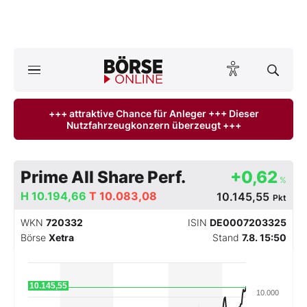
A
ktuelle Ausgabe BÖRSE ONLINE lesen
Börse
+++ attraktive Chance für Anleger +++ Dieser
Nutzfahrzeugkonzern überzeugt +++
News
Anlageprodukte
Prime All Share Perf.
+0,62
%
Finanz-Check
H
10.194,66
T
10.083,08
10.145,55
Pkt
WKN
720332
ISIN
DE0007203325
Abo & Shop
Börse
Xetra
Stand
7.8. 15:50
BO-Musterdepots
10.145,55
10.000
Experten