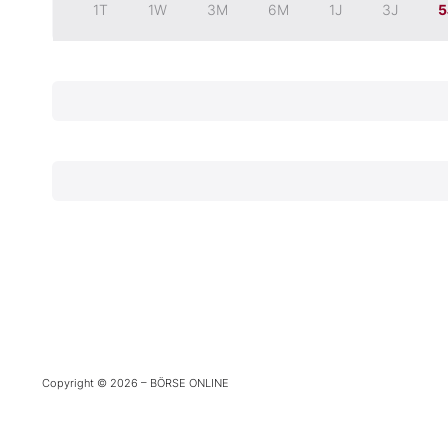
1T
1W
3M
6M
1J
3J
5
Experten
Mein B:O
Mein Konto
Folgen Sie uns
Kontakt
Copyright © 2026 – BÖRSE ONLINE