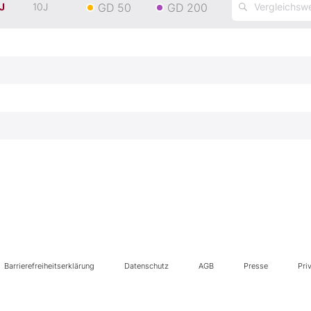
GD 50
GD 200
J
10J
Barrierefreiheitserklärung
Datenschutz
AGB
Presse
Pri