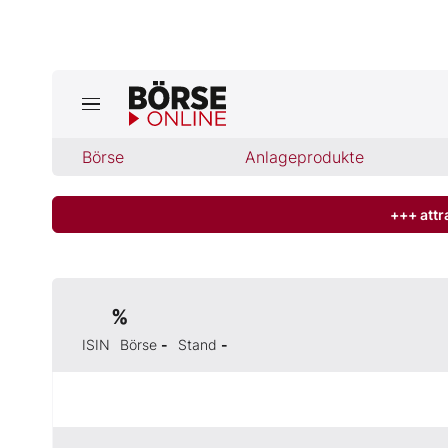
Jetzt a
ktuelle Ausgabe BÖRSE ONLINE lese
Börse
Börse
Anlageprodukte
News
+++ attr
Anlageprodukte
%
Finanz-Check
ISIN
Börse
-
Stand
-
Abo & Shop
BO-Musterdepots