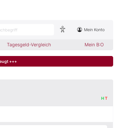
Mein Konto
chbegriff
Tagesgeld-Vergleich
Mein B:O
zeugt +++
H
T