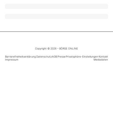
Mein B:O
Mein Konto
Folgen Sie uns
Copyright © 2026 – BÖRSE ONLINE
Barrierefreiheitserklärung
Datenschutz
AGB
Presse
Privatsphäre-Einstellungen
Kontakt
Impressum
Mediadaten
Kontakt