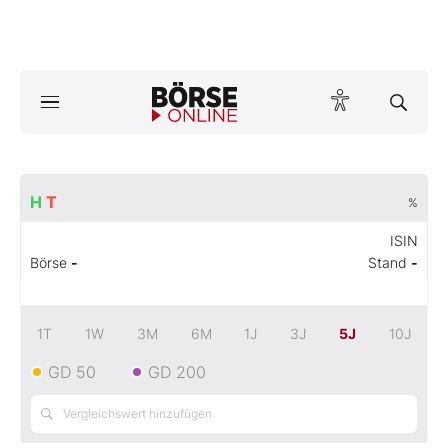
A
ktuelle Ausgabe BÖRSE ONLINE lesen
Börse
News
H
T
%
Anlageprodukte
ISIN
Börse
-
Stand
-
Finanz-Check
1T
Abo & Shop
1W
3M
6M
1J
3J
5J
10J
GD 50
GD 200
BO-Musterdepots
Experten