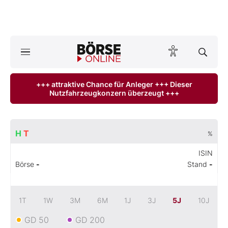
A
ktuelle Ausgabe BÖRSE ONLINE lesen
Börse
+++ attraktive Chance für Anleger +++ Dieser
Nutzfahrzeugkonzern überzeugt +++
News
Anlageprodukte
H
T
%
Finanz-Check
ISIN
Börse
-
Stand
-
Abo & Shop
BO-Musterdepots
1T
1W
3M
6M
1J
3J
5J
10J
GD 50
GD 200
Experten