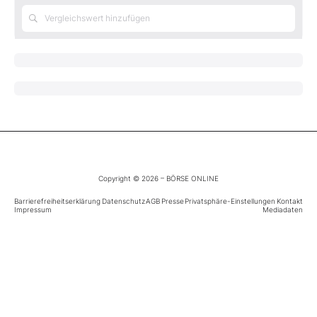
Mein B:O
Mein Konto
Folgen Sie uns
Kontakt
Copyright © 2026 – BÖRSE ONLINE
Barrierefreiheitserklärung
Datenschutz
AGB
Presse
Privatsphäre-Einstellungen
Kontakt
Impressum
Mediadaten