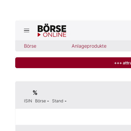
Jetzt a
ktuelle Ausgabe BÖRSE ONLINE lese
Börse
Börse
Anlageprodukte
News
+++ attr
Anlageprodukte
%
Finanz-Check
ISIN
Börse
-
Stand
-
Abo & Shop
BO-Musterdepots