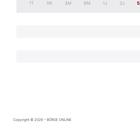
1T
1W
3M
6M
1J
3J
5
Experten
Mein B:O
Mein Konto
Folgen Sie uns
Kontakt
Copyright © 2026 – BÖRSE ONLINE