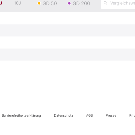
GD 50
GD 200
J
10J
Barrierefreiheitserklärung
Datenschutz
AGB
Presse
Pri