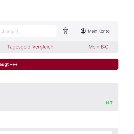
Mein Konto
chbegriff
Tagesgeld-Vergleich
Mein B:O
zeugt +++
H
T