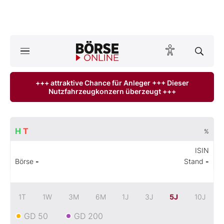
A
ktuelle Ausgabe BÖRSE ONLINE lesen
Börse
+++ attraktive Chance für Anleger +++ Dieser
Nutzfahrzeugkonzern überzeugt +++
News
Anlageprodukte
H
T
%
Finanz-Check
ISIN
Börse
-
Stand
-
Abo & Shop
BO-Musterdepots
1T
1W
3M
6M
1J
3J
5J
10J
GD 50
GD 200
Experten