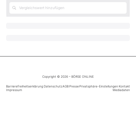
Mein B:O
Mein Konto
Folgen Sie uns
Kontakt
Copyright © 2026 – BÖRSE ONLINE
Barrierefreiheitserklärung
Datenschutz
AGB
Presse
Privatsphäre-Einstellungen
Kontakt
Impressum
Mediadaten