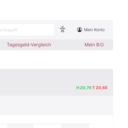
Mein Konto
chbegriff
Tagesgeld-Vergleich
Mein B:O
H
20,76
T
20,65