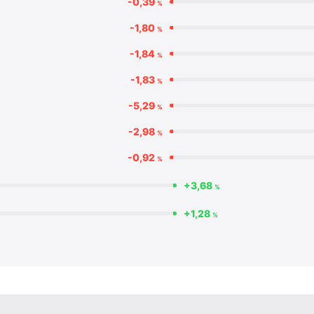
-0,39
%
-1,80
%
-1,84
%
-1,83
%
-5,29
%
-2,98
%
-0,92
%
+3,68
%
+1,28
%