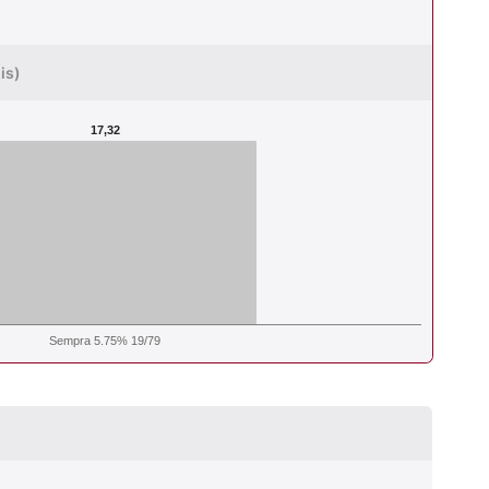
is)
17,32
Sempra 5.75% 19/79