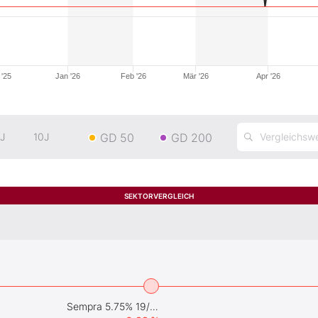
'25
Jan '26
Feb '26
Mär '26
Apr '26
GD 50
GD 200
J
10J
SEKTORVERGLEICH
Sempra 5.75% 19/79