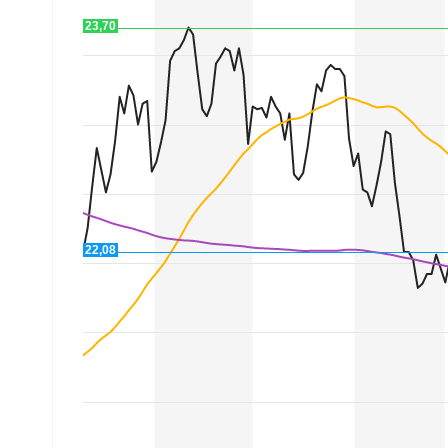
Experten
23,70
Mein B:O
Mein Konto
Folgen Sie uns
22,08
Kontakt