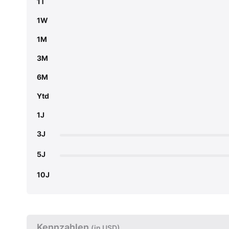
1T
1W
1M
3M
6M
Ytd
1J
3J
5J
10J
Kennzahlen
(in USD)