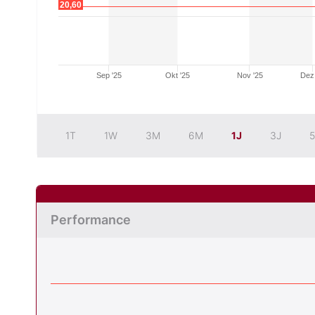
20,60
Sep '25
Okt '25
Nov '25
Dez 
1T
1W
3M
6M
1J
3J
5
Performance