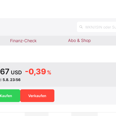
n
WKN/ISIN oder Su
Abo & Shop
Finanz-Check
,67
-0,39
USD
%
nd
5.8. 23:56
Kaufen
Verkaufen