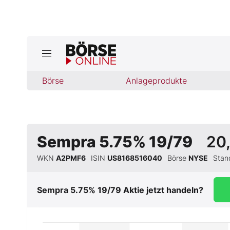
Jetzt a
ktuelle Ausgabe BÖRSE ONLINE lese
Börse
Börse
Anlageprodukte
News
Anlageprodukte
Sempra 5.75% 19/79
20
WKN
A2PMF6
ISIN
US8168516040
Börse
NYSE
Sta
Finanz-Check
Abo & Shop
Sempra 5.75% 19/79
Aktie jetzt handeln?
BO-Musterdepots