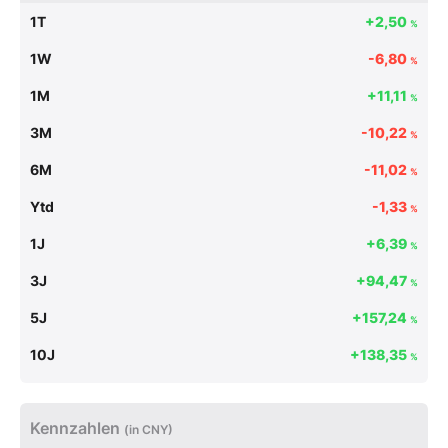
1T
+2,50
%
1W
-6,80
%
1M
+11,11
%
3M
-10,22
%
6M
-11,02
%
Ytd
-1,33
%
1J
+6,39
%
3J
+94,47
%
5J
+157,24
%
10J
+138,35
%
Kennzahlen
(in CNY)