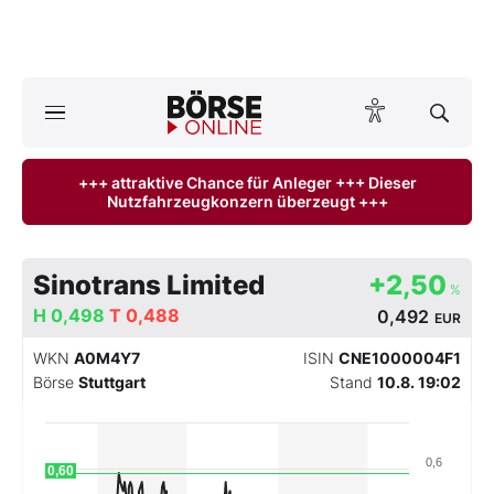
Börse
News
+++ attraktive Chance für Anleger +++ Dieser
Nutzfahrzeugkonzern überzeugt +++
Anlageprodukte
Finanz-Check
Sinotrans Limited
+2,50
%
H
Abo & Shop
0,498
T
0,488
0,492
EUR
WKN
A0M4Y7
ISIN
CNE1000004F1
BO-Musterdepots
Börse
Stuttgart
Stand
10.8. 19:02
Experten
0,6
0,60
Mein B:O