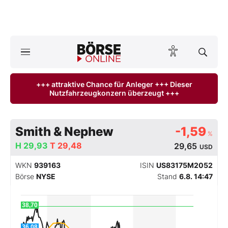
A
ktuelle Ausgabe BÖRSE ONLINE lesen
Börse
+++ attraktive Chance für Anleger +++ Dieser
Nutzfahrzeugkonzern überzeugt +++
News
Anlageprodukte
Smith & Nephew
-1,59
%
Finanz-Check
H
29,93
T
29,48
29,65
USD
WKN
939163
ISIN
US83175M2052
Abo & Shop
Börse
NYSE
Stand
6.8. 14:47
BO-Musterdepots
38,70
Experten
36,08