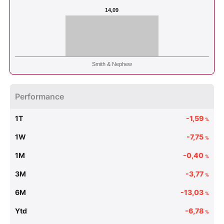
14,09
Smith & Nephew
Performance
1T
-1,59
%
1W
-7,75
%
1M
-0,40
%
3M
-3,77
%
6M
-13,03
%
Ytd
-6,78
%