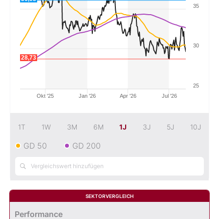
35
Mein B:O
30
Mein Konto
28,73
Folgen Sie uns
25
Okt '25
Jan '26
Apr '26
Jul '26
Kontakt
1T
1W
3M
6M
1J
3J
5J
10J
GD 50
GD 200
SEKTORVERGLEICH
Performance