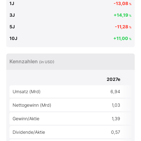
1J
-13,08
%
3J
+14,19
%
5J
-11,28
%
10J
+11,00
%
Kennzahlen
(in USD)
2027e
Umsatz (Mrd)
6,94
Nettogewinn (Mrd)
1,03
Gewinn/Aktie
1,39
Dividende/Aktie
0,57