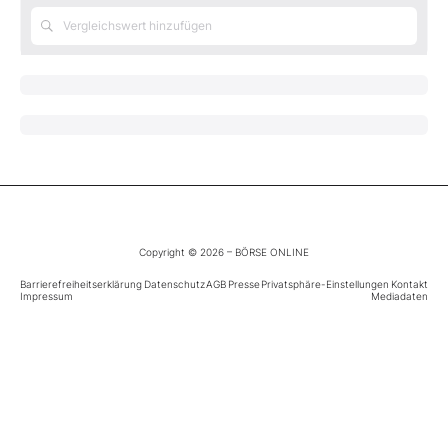
Mein B:O
Mein Konto
Folgen Sie uns
Kontakt
Copyright © 2026 – BÖRSE ONLINE
Barrierefreiheitserklärung
Datenschutz
AGB
Presse
Privatsphäre-Einstellungen
Kontakt
Impressum
Mediadaten