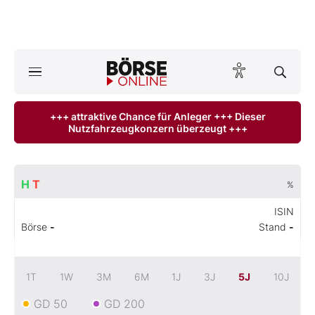
A
ktuelle Ausgabe BÖRSE ONLINE lesen
Börse
+++ attraktive Chance für Anleger +++ Dieser
Nutzfahrzeugkonzern überzeugt +++
News
Anlageprodukte
H
T
%
Finanz-Check
ISIN
Börse
-
Stand
-
Abo & Shop
BO-Musterdepots
1T
1W
3M
6M
1J
3J
5J
10J
GD 50
GD 200
Experten