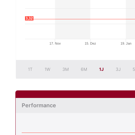
3,32
17. Nov
15. Dez
19. Jan
1T
1W
3M
6M
1J
3J
5
Performance