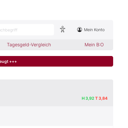
Mein Konto
chbegriff
Tagesgeld-Vergleich
Mein B:O
zeugt +++
H
3,92
T
3,84