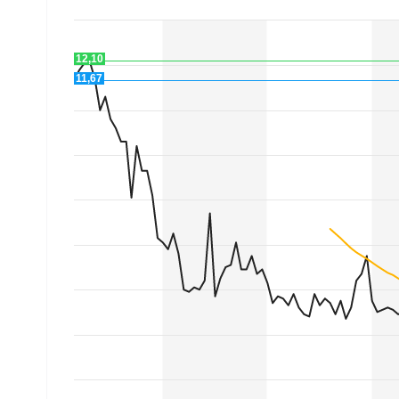
Experten
12,10
Mein B:O
11,67
Mein Konto
Folgen Sie uns
Kontakt