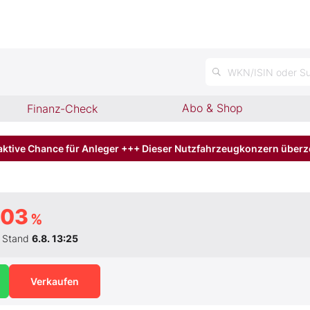
n
WKN/ISIN oder Su
Abo & Shop
Finanz-Check
aktive Chance für Anleger +++ Dieser Nutzfahrzeugkonzern über
,03
%
Stand
6.8. 13:25
Verkaufen