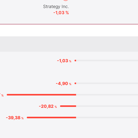
Strategy Inc.
-1,03 %
-1,03
%
-4,90
%
7
%
-20,82
%
-39,38
%