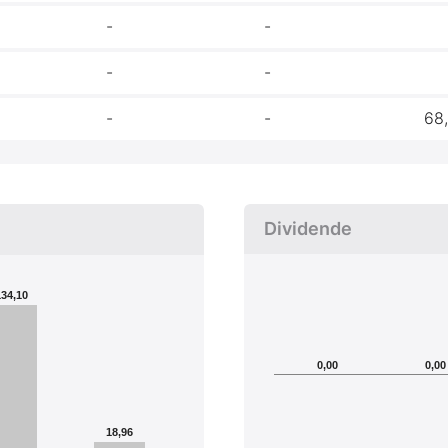
-
-
-
-
-
-
68
Dividende
134,10
0,00
0,00
18,96