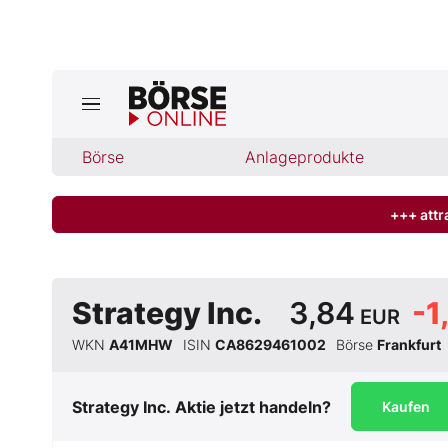
Jetzt a
ktuelle Ausgabe BÖRSE ONLINE lese
Börse
Börse
Anlageprodukte
News
+++ attr
Anlageprodukte
Strategy Inc.
3,84
-1
EUR
Finanz-Check
WKN
A41MHW
ISIN
CA8629461002
Börse
Frankfurt
Abo & Shop
Strategy Inc.
Aktie jetzt handeln?
Kaufen
BO-Musterdepots