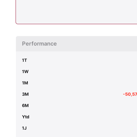
Performance
1T
1W
1M
3M
-50,5
6M
Ytd
1J