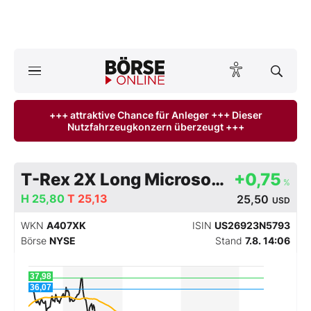
Börse
News
+++ attraktive Chance für Anleger +++ Dieser
Nutzfahrzeugkonzern überzeugt +++
Anlageprodukte
Finanz-Check
T-Rex 2X Long Microsoft Daily
+0,75
%
H
Abo & Shop
25,80
T
25,13
25,50
USD
WKN
A407XK
ISIN
US26923N5793
BO-Musterdepots
Börse
NYSE
Stand
7.8. 14:06
Experten
37,98
36,07
Mein B:O