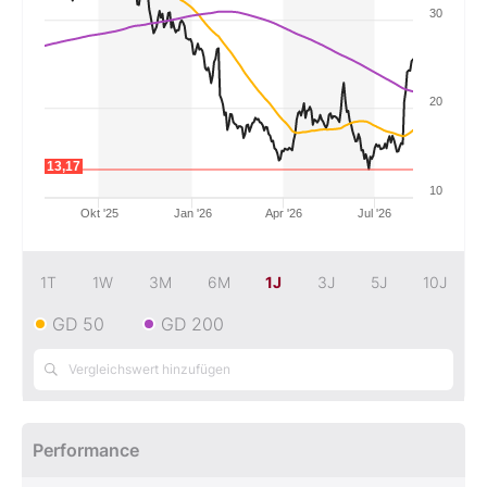
30
Mein Konto
20
Folgen Sie uns
13,17
10
Kontakt
Okt '25
Jan '26
Apr '26
Jul '26
1T
1W
3M
6M
1J
3J
5J
10J
GD 50
GD 200
Performance