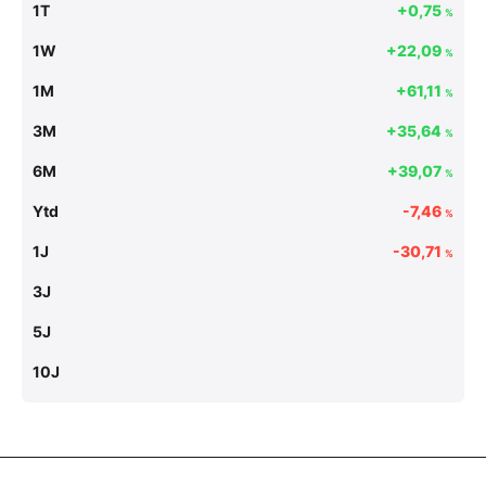
1T
+0,75
%
1W
+22,09
%
1M
+61,11
%
3M
+35,64
%
6M
+39,07
%
Ytd
-7,46
%
1J
-30,71
%
3J
5J
10J