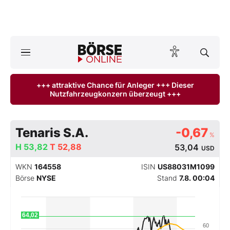
Börse
News
+++ attraktive Chance für Anleger +++ Dieser
Nutzfahrzeugkonzern überzeugt +++
Anlageprodukte
Finanz-Check
Tenaris S.A.
-0,67
%
H
Abo & Shop
53,82
T
52,88
53,04
USD
WKN
164558
ISIN
US88031M1099
BO-Musterdepots
Börse
NYSE
Stand
7.8. 00:04
Experten
64,02
Mein B:O
60