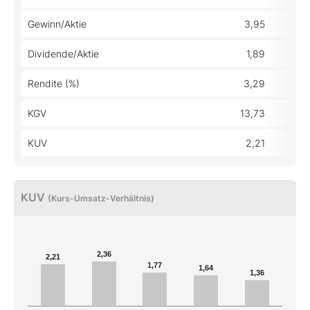
Gewinn/Aktie
3,95
Dividende/Aktie
1,89
Rendite (%)
3,29
KGV
13,73
KUV
2,21
KUV
(Kurs-Umsatz-Verhältnis)
2,36
2,21
1,77
1,64
1,36