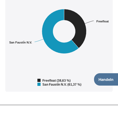
Freefloat
San Faustín N.V.
Handeln
Freefloat (38,63 %)
San Faustín N.V. (61,37 %)