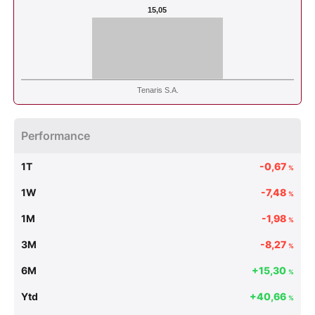
15,05
Tenaris S.A.
Performance
1T
-0,67
%
1W
-7,48
%
1M
-1,98
%
3M
-8,27
%
6M
+15,30
%
Ytd
+40,66
%