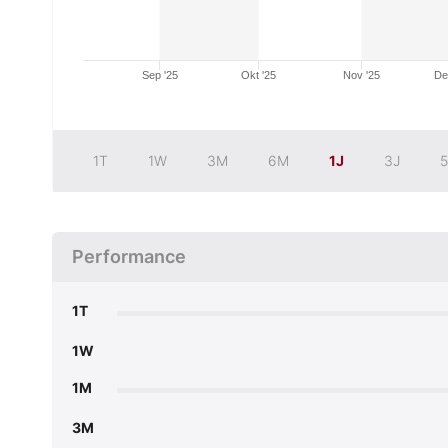
Sep '25
Okt '25
Nov '25
De
1T
1W
3M
6M
1J
3J
5
Performance
1T
1W
1M
3M