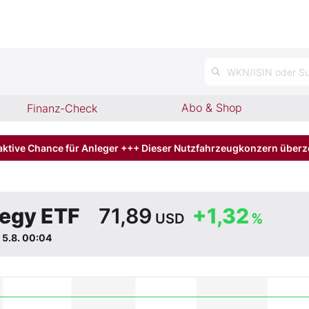
n
WKN/ISIN oder Su
Abo & Shop
Finanz-Check
aktive Chance für Anleger +++ Dieser Nutzfahrzeugkonzern über
egy ETF
71,89
+1,32
USD
%
d
5.8. 00:04