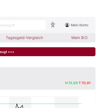
Mein Konto
chbegriff
Tagesgeld-Vergleich
Mein B:O
zeugt +++
H
72,05
T
70,91