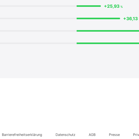
+25,93
%
+36,13
Barrierefreiheitserklärung
Datenschutz
AGB
Presse
Pri