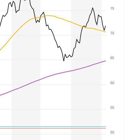
75
70
65
60
55
50