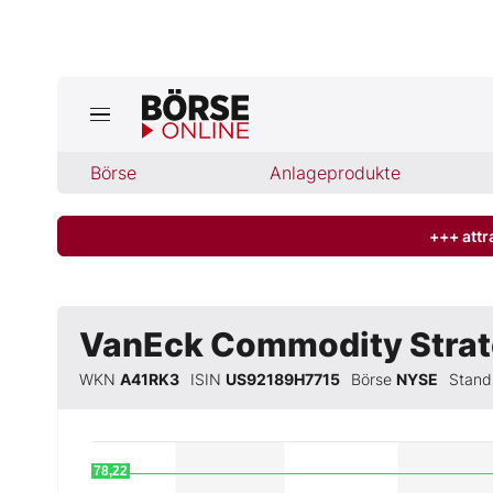
Jetzt a
ktuelle Ausgabe BÖRSE ONLINE lese
Börse
Börse
Anlageprodukte
News
+++ attr
Anlageprodukte
VanEck Commodity Strat
Finanz-Check
WKN
A41RK3
ISIN
US92189H7715
Börse
NYSE
Stan
Abo & Shop
BO-Musterdepots
78,22