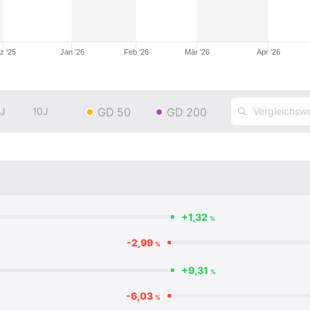
z '25
Jan '26
Feb '26
Mär '26
Apr '26
GD 50
GD 200
J
10J
+1,32
%
-2,99
%
+9,31
%
-6,03
%