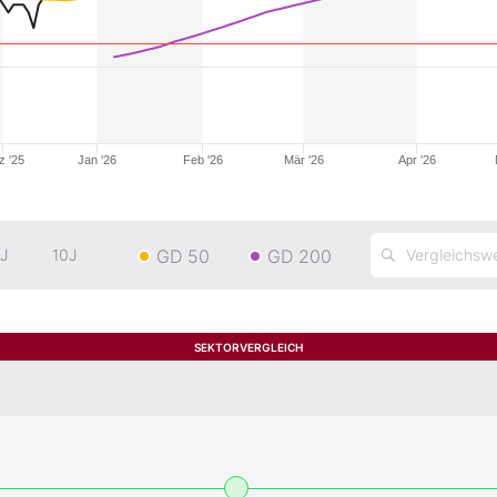
z '25
Jan '26
Feb '26
Mär '26
Apr '26
GD 50
GD 200
J
10J
SEKTORVERGLEICH