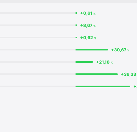
+0,61
%
+8,67
%
+0,62
%
+30,67
%
+21,18
%
+36,3
+