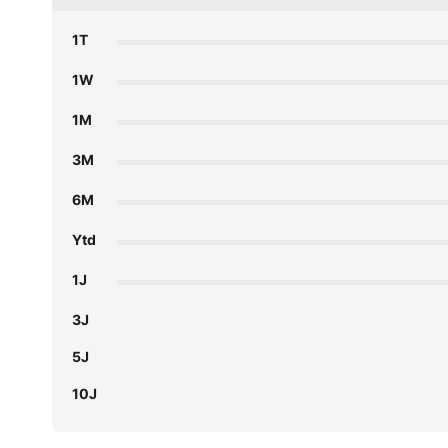
1T
1W
1M
3M
6M
Ytd
1J
3J
5J
10J