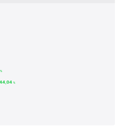
3
%
44,04
%