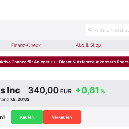
WKN/ISIN oder Su
Abo & Shop
Finanz-Check
aktive Chance für Anleger +++ Dieser Nutzfahrzeugkonzern über
s Inc
340,00
+0,61
EUR
%
Stand
7.8. 20:02
ln?
Kaufen
Verkaufen