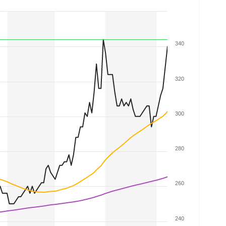
340
320
300
280
260
240