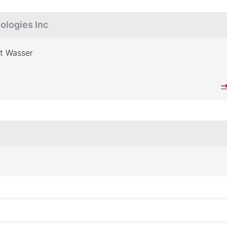
ologies Inc
it Wasser