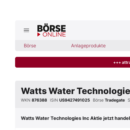
Börse
Börse
Anlageprodukte
News
Anlageprodukte
+++ attr
Finanz-Check
Watts Water Technologie
Abo & Shop
WKN
876388
ISIN
US9427491025
Börse
Tradegate
BO-Musterdepots
Watts Water Technologies Inc
Aktie jetzt hande
Experten