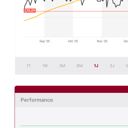
226,00
226,00
Sep '25
Okt '25
Nov '25
De
1T
1W
3M
6M
1J
3J
5
Performance