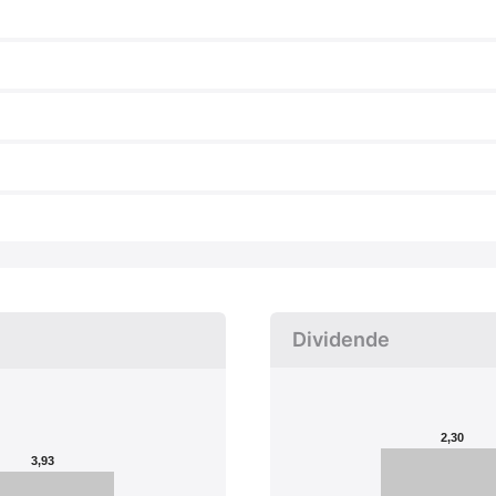
Dividende
2,30
3,93