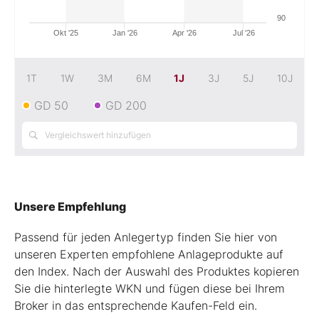
90
Okt '25
Jan '26
Apr '26
Jul '26
1T
1W
3M
6M
1J
3J
5J
10J
GD 50
GD 200
Unsere Empfehlung
Passend für jeden Anlegertyp finden Sie hier von
unseren Experten empfohlene Anlageprodukte auf
den Index. Nach der Auswahl des Produktes kopieren
Sie die hinterlegte WKN und fügen diese bei Ihrem
Broker in das entsprechende Kaufen-Feld ein.