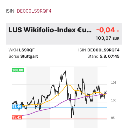
ISIN:
DE000LS9RQF4
LUS Wikifolio-Index €uro Immo Maxx open end (L&S)
-0,04
%
103,07
EUR
WKN
LS9RQF
ISIN
DE000LS9RQF4
Börse
Stuttgart
Stand
5.8. 07:45
108,88
105
100
98,46
95,41
95