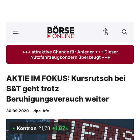
Börse
News
+++ attraktive Chance für Anleger +++ Dieser
Nutzfahrzeugkonzern überzeugt +++
Anlageprodukte
Finanz-Check
AKTIE IM FOKUS: Kursrutsch bei
S&T geht trotz
Abo & Shop
Beruhigungsversuch weiter
BO-Musterdepots
30.09.2020
·
dpa-Afx
Experten
Kontron
21,78
+1,87
%
Mein B:O