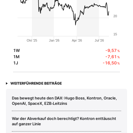
20
15
Okt '25
Jan '26
Apr '26
Jul '26
1W
-9,57
%
1M
-7,61
%
1J
-16,50
%
WEITERFÜHRENDE BEITRÄGE
Das bewegt heute den DAX: Hugo Boss, Kontron, Oracle,
OpenAI, SpaceX, EZB‑Leitzins
War der Abverkauf doch berechtigt? Kontron enttäuscht
auf ganzer Linie