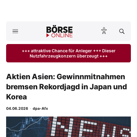
A
ktuelle Ausgabe BÖRSE ONLINE lesen
Börse
+++ attraktive Chance für Anleger +++ Dieser
Nutzfahrzeugkonzern überzeugt +++
News
Anlageprodukte
Aktien Asien: Gewinnmitnahmen
bremsen Rekordjagd in Japan und
Finanz-Check
Korea
Abo & Shop
04.06.2026
·
dpa-Afx
BO-Musterdepots
-
%
Experten