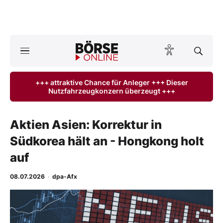
A
ktuelle Ausgabe BÖRSE ONLINE lesen
Börse
+++ attraktive Chance für Anleger +++ Dieser
Nutzfahrzeugkonzern überzeugt +++
News
Anlageprodukte
Aktien Asien: Korrektur in
Südkorea hält an - Hongkong holt
Finanz-Check
auf
Abo & Shop
08.07.2026
·
dpa-Afx
BO-Musterdepots
-
%
Experten