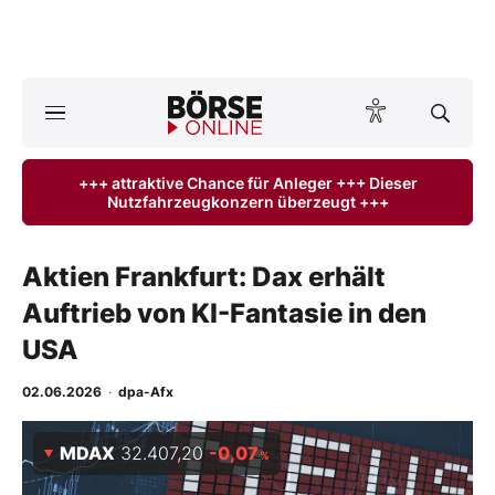
A
ktuelle Ausgabe BÖRSE ONLINE lesen
Börse
+++ attraktive Chance für Anleger +++ Dieser
Nutzfahrzeugkonzern überzeugt +++
News
Anlageprodukte
Aktien Frankfurt: Dax erhält
Auftrieb von KI-Fantasie in den
Finanz-Check
USA
Abo & Shop
02.06.2026
·
dpa-Afx
BO-Musterdepots
MDAX
32.407,20
-0,07
%
Experten