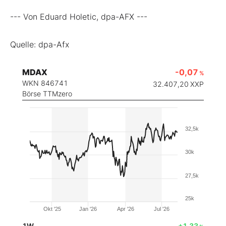
--- Von Eduard Holetic, dpa-AFX ---
Quelle: dpa-Afx
MDAX
-0,07
%
WKN 846741
32.407,20
XXP
Börse TTMzero
32,5k
30k
27,5k
25k
Okt '25
Jan '26
Apr '26
Jul '26
1W
+1,33