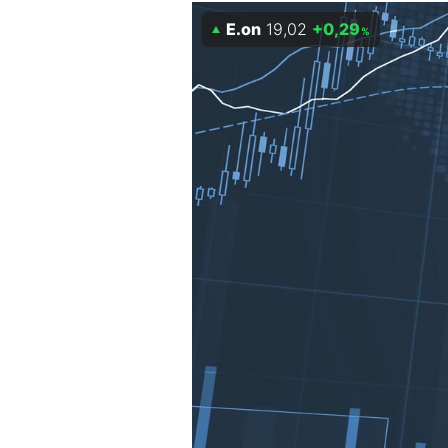
Experten
E.on
19,02
+0,29
%
Mein B:O
Mein Konto
Folgen Sie uns
Kontakt