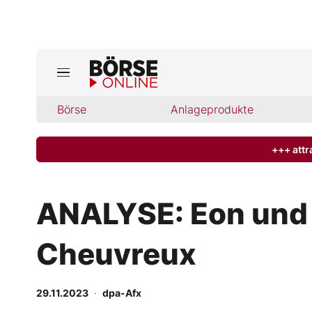
Jetzt a
ktuelle Ausgabe BÖRSE ONLINE lese
Börse
Börse
Anlageprodukte
News
+++ attr
Anlageprodukte
ANALYSE: Eon und I
Finanz-Check
Cheuvreux
Abo & Shop
BO-Musterdepots
29.11.2023
·
dpa-Afx