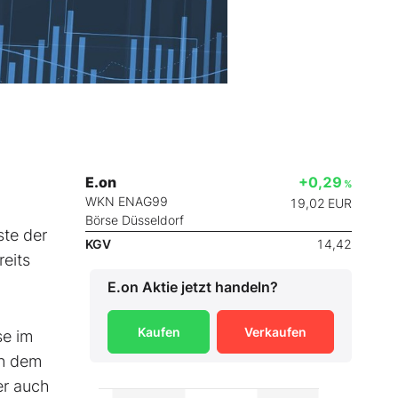
E.on
+0,29
%
WKN ENAG99
19,02
EUR
Börse Düsseldorf
ste der
KGV
14,42
reits
E.on
Aktie jetzt handeln?
Kaufen
Verkaufen
se im
on dem
er auch