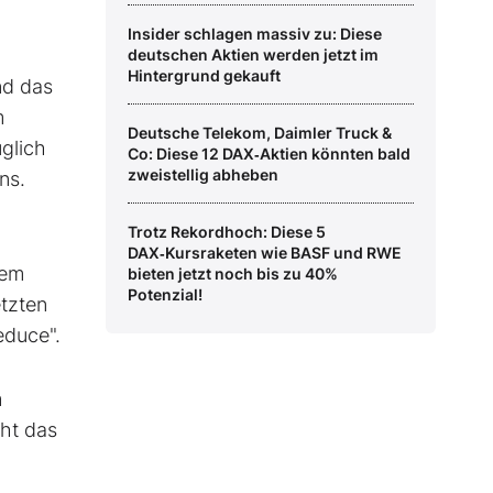
Insider schlagen massiv zu: Diese
deutschen Aktien werden jetzt im
Hintergrund gekauft
nd das
m
Deutsche Telekom, Daimler Truck &
üglich
Co: Diese 12 DAX‑Aktien könnten bald
zweistellig abheben
ns.
Trotz Rekordhoch: Diese 5
DAX‑Kursraketen wie BASF und RWE
dem
bieten jetzt noch bis zu 40%
Potenzial!
etzten
educe".
m
eht das