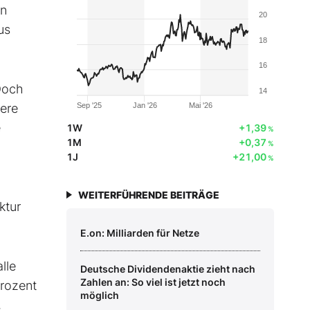
on
20
us
18
16
Doch
14
iere
Sep '25
Jan '26
Mai '26
e
1W
+1,39
%
1M
+0,37
%
1J
+21,00
%
WEITERFÜHRENDE BEITRÄGE
ktur
E.on: Milliarden für Netze
lle
Deutsche Dividendenaktie zieht nach
Zahlen an: So viel ist jetzt noch
Prozent
möglich
,