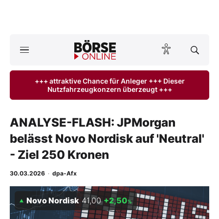
A
ktuelle Ausgabe BÖRSE ONLINE lesen
Börse
+++ attraktive Chance für Anleger +++ Dieser
Nutzfahrzeugkonzern überzeugt +++
News
Anlageprodukte
ANALYSE-FLASH: JPMorgan
belässt Novo Nordisk auf 'Neutral'
Finanz-Check
- Ziel 250 Kronen
Abo & Shop
30.03.2026
·
dpa-Afx
BO-Musterdepots
Novo Nordisk
41,00
+2,50
%
Experten