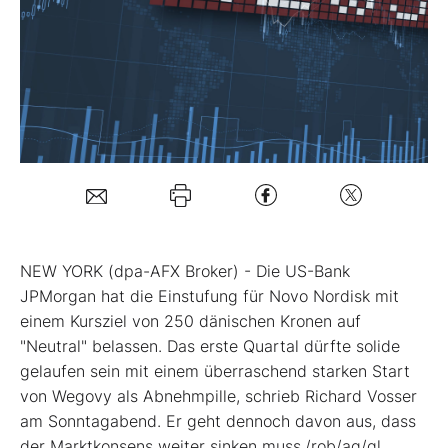
Mein B:O
Mein Konto
Folgen Sie uns
Kontakt
NEW YORK (dpa-AFX Broker) - Die US-Bank
JPMorgan hat die Einstufung für Novo Nordisk
mit
einem Kursziel von 250 dänischen Kronen auf
"Neutral" belassen. Das erste Quartal dürfte solide
gelaufen sein mit einem überraschend starken Start
von Wegovy als Abnehmpille, schrieb Richard Vosser
am Sonntagabend. Er geht dennoch davon aus, dass
der Marktkonsens weiter sinken muss./rob/ag/gl