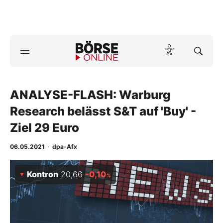
A
ktuelle Ausgabe BÖRSE ONLINE lesen
Börse
News
ANALYSE-FLASH: Warburg
Research belässt S&T auf 'Buy' -
Anlageprodukte
Ziel 29 Euro
Finanz-Check
06.05.2021
·
dpa-Afx
Abo & Shop
Kontron
20,66
-0,10
%
BO-Musterdepots
Experten