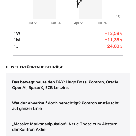
15
Okt '25
Jan '26
Apr '26
Jul '26
1W
-13,58
%
1M
-11,35
%
1J
-24,63
%
WEITERFÜHRENDE BEITRÄGE
Das bewegt heute den DAX: Hugo Boss, Kontron, Oracle,
OpenAI, SpaceX, EZB‑Leitzins
War der Abverkauf doch berechtigt? Kontron enttäuscht
auf ganzer Linie
„Massive Marktmanipulation“: Neue These zum Absturz
der Kontron‑Aktie