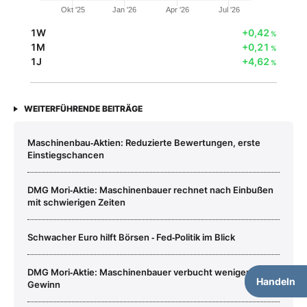
Okt '25
Jan '26
Apr '26
Jul '26
1W
+0,42
%
1M
+0,21
%
1J
+4,62
%
WEITERFÜHRENDE BEITRÄGE
Maschinenbau‑Aktien: Reduzierte Bewertungen, erste
Einstiegschancen
DMG Mori‑Aktie: Maschinenbauer rechnet nach Einbußen
mit schwierigen Zeiten
Schwacher Euro hilft Börsen ‑ Fed‑Politik im Blick
DMG Mori‑Aktie: Maschinenbauer verbucht weniger
Handeln
Gewinn