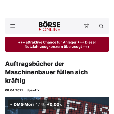
Börse
News
+++ attraktive Chance für Anleger +++ Dieser
Nutzfahrzeugkonzern überzeugt +++
Anlageprodukte
Finanz-Check
Auftragsbücher der
Maschinenbauer füllen sich
Abo & Shop
kräftig
BO-Musterdepots
08.04.2021
·
dpa-Afx
Experten
DMG Mori
47,40
+0,00
%
Mein B:O