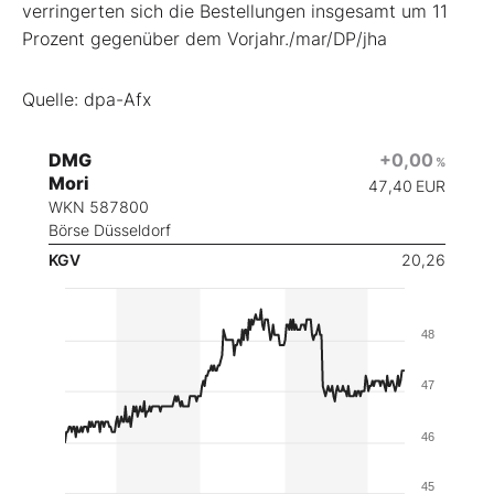
verringerten sich die Bestellungen insgesamt um 11
Prozent gegenüber dem Vorjahr./mar/DP/jha
Quelle: dpa-Afx
DMG
+0,00
%
Mori
47,40
EUR
WKN 587800
Börse Düsseldorf
KGV
20,26
48
47
46
45