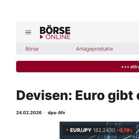
Börse
Börse
Anlageprodukte
News
Anlageprodukte
+++ attr
Finanz-Check
Devisen: Euro gibt
Abo & Shop
24.02.2026
·
dpa-Afx
BO-Musterdepots
EUR/JPY
182,2430
-0,19
Experten
%