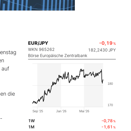
EUR/JPY
-0,19
%
WKN 965262
182,2430
JPY
enstag
Börse Europäische Zentralbank
en
 auf
180
en die
170
Sep '25
Jan '26
Mai '26
-
1W
-0,78
%
1M
-1,61
%