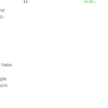
1J
+6,25
%
und
US-
t habe.
agte
icht