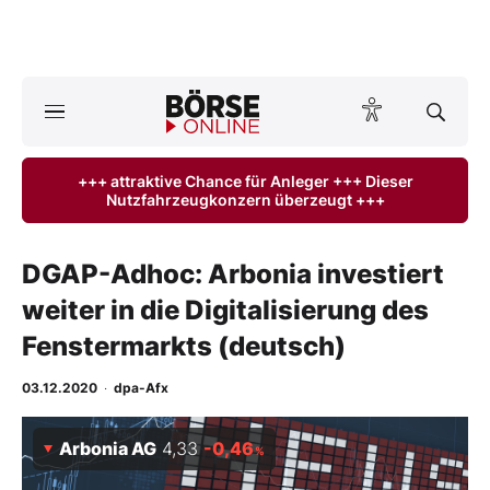
A
ktuelle Ausgabe BÖRSE ONLINE lesen
Börse
+++ attraktive Chance für Anleger +++ Dieser
Nutzfahrzeugkonzern überzeugt +++
News
Anlageprodukte
DGAP-Adhoc: Arbonia investiert
weiter in die Digitalisierung des
Finanz-Check
Fenstermarkts (deutsch)
Abo & Shop
03.12.2020
·
dpa-Afx
BO-Musterdepots
Arbonia AG
4,33
-0,46
%
Experten