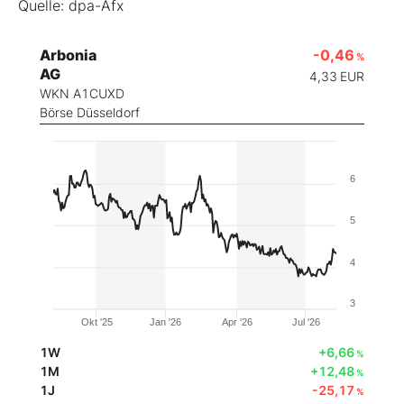
Quelle: dpa-Afx
Arbonia
-0,46
%
AG
4,33
EUR
WKN A1CUXD
Börse Düsseldorf
6
5
4
3
Okt '25
Jan '26
Apr '26
Jul '26
1W
+6,66
%
1M
+12,48
%
1J
-25,17
%