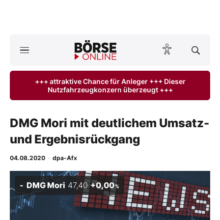
A
ktuelle Ausgabe BÖRSE ONLINE lesen
Börse
+++ attraktive Chance für Anleger +++ Dieser
Nutzfahrzeugkonzern überzeugt +++
News
Anlageprodukte
DMG Mori mit deutlichem Umsatz-
und Ergebnisrückgang
Finanz-Check
04.08.2020
·
dpa-Afx
Abo & Shop
DMG Mori
47,40
+0,00
%
BO-Musterdepots
Experten