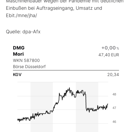
Maschinenbauer wegen der Pandemie mit deutlichen
Einbußen bei Auftragseingang, Umsatz und
Ebit./mne/jha/
Quelle: dpa-Afx
DMG
+0,00
%
Mori
47,40
EUR
WKN 587800
Börse Düsseldorf
KGV
20,34
48
47
46