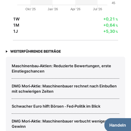
45
Okt '25
Jan '26
Apr '26
Jul '26
1W
+0,21
%
1M
+0,64
%
1J
+5,30
%
WEITERFÜHRENDE BEITRÄGE
Maschinenbau‑Aktien: Reduzierte Bewertungen, erste
Einstiegschancen
DMG Mori‑Aktie: Maschinenbauer rechnet nach Einbußen
mit schwierigen Zeiten
Schwacher Euro hilft Börsen ‑ Fed‑Politik im Blick
DMG Mori‑Aktie: Maschinenbauer verbucht weniger
Handeln
Gewinn