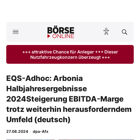
A
ktuelle Ausgabe BÖRSE ONLINE lesen
Börse
+++ attraktive Chance für Anleger +++ Dieser
Nutzfahrzeugkonzern überzeugt +++
News
Anlageprodukte
EQS-Adhoc: Arbonia
Halbjahresergebnisse
Finanz-Check
2024Steigerung EBITDA-Marge
Abo & Shop
trotz weiterhin herausforderndem
Umfeld (deutsch)
BO-Musterdepots
27.08.2024
·
dpa-Afx
Experten