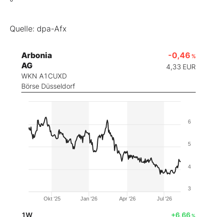
°
Quelle: dpa-Afx
Arbonia
-0,46
%
AG
4,33
EUR
WKN A1CUXD
Börse Düsseldorf
6
5
4
3
Okt '25
Jan '26
Apr '26
Jul '26
1W
+6,66
%