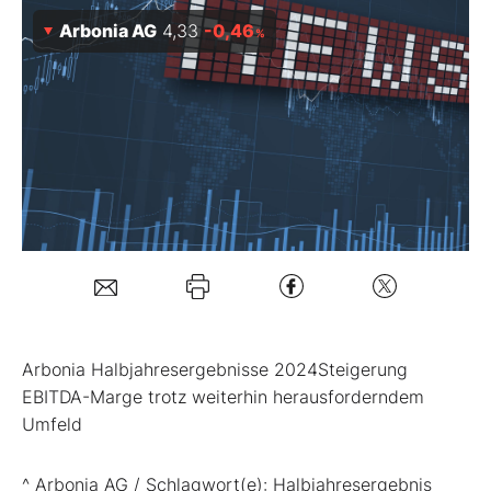
Arbonia AG
4,33
-0,46
%
Mein B:O
Mein Konto
Folgen Sie uns
Kontakt
Arbonia Halbjahresergebnisse 2024Steigerung
EBITDA-Marge trotz weiterhin herausforderndem
Umfeld
^ Arbonia AG / Schlagwort(e): Halbjahresergebnis