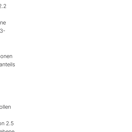
2.2
hne
23-
ionen
nteils
ollen
on 2.5
iebene