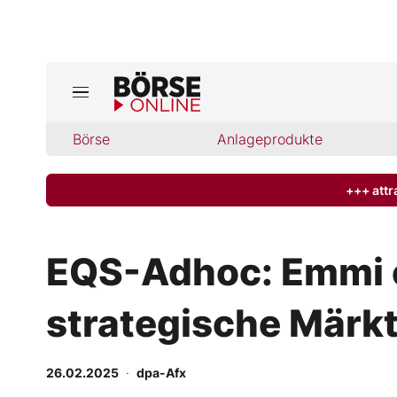
Börse
Börse
Anlageprodukte
News
Anlageprodukte
+++ attr
Finanz-Check
EQS-Adhoc: Emmi e
Abo & Shop
strategische Märk
BO-Musterdepots
26.02.2025
·
dpa-Afx
Experten