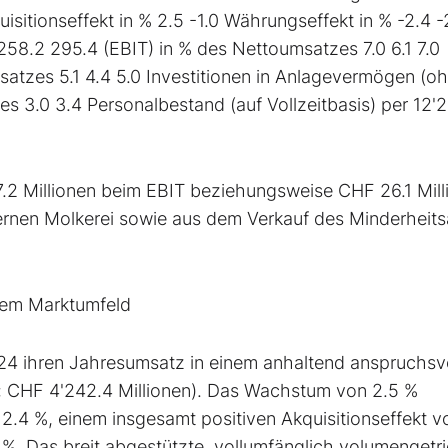
itionseffekt in % 2.5 -1.0 Währungseffekt in % -2.4 -
258.2 295.4 (EBIT) in % des Nettoumsatzes 7.0 6.1 7.0
atzes 5.1 4.4 5.0 Investitionen in Anlagevermögen (o
es 3.0 3.4 Personalbestand (auf Vollzeitbasis) per 12'
.2 Millionen beim EBIT beziehungsweise CHF 26.1 Mill
rnen Molkerei sowie aus dem Verkauf des Minderheitsa
hem Marktumfeld
24 ihren Jahresumsatz in einem anhaltend anspruchsv
r: CHF 4'242.4 Millionen). Das Wachstum von 2.5 %
2.4 %, einem insgesamt positiven Akquisitionseffekt v
%. Das breit abgestützte, vollumfänglich volumengetr