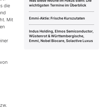
Was diese Woche im Fokus steht: Die
s die
wichtigsten Termine im Überblick
und
Emmi‑Aktie: Frische Kurszutaten
ht. Mit
hen
Indus Holding, Elmos Semiconductor,
Wüstenrot & Württembergische,
iner
Emmi, Nobel Biocare, Solactive Luxus
 von
bzw.