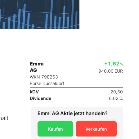
Emmi
+1,62
%
AG
940,00
EUR
WKN 798263
Börse Düsseldorf
t
KGV
20,50
Dividende
0,02 %
Emmi AG
Aktie jetzt handeln?
halt
Kaufen
Verkaufen