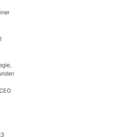
iner
0
egie,
Kunden
, CEO
.3