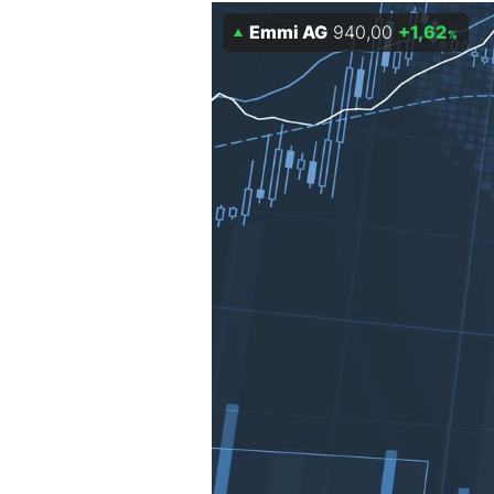
Emmi AG
940,00
+1,62
Mein B:O
%
Mein Konto
Folgen Sie uns
Kontakt