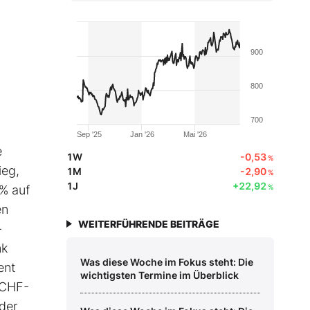
900
800
700
Sep '25
Jan '26
Mai '26
e
1W
-0,53
%
ieg,
1M
-2,90
%
1J
+22,92
 % auf
%
en
WEITERFÜHRENDE BEITRÄGE
-
nk
Was diese Woche im Fokus steht: Die
ent
wichtigsten Termine im Überblick
 CHF-
der