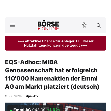
A
ktuelle Ausgabe BÖRSE ONLINE lesen
Börse
+++ attraktive Chance für Anleger +++ Dieser
Nutzfahrzeugkonzern überzeugt +++
News
Anlageprodukte
EQS-Adhoc: MIBA
Genossenschaft hat erfolgreich
Finanz-Check
110'000 Namenaktien der Emmi
Abo & Shop
AG am Markt platziert (deutsch)
BO-Musterdepots
19.06.2025
·
dpa-Afx
Experten
Emmi AG
943,00
+1,62
%