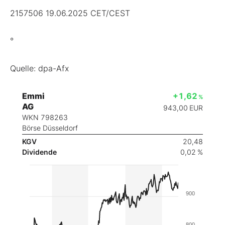
2157506 19.06.2025 CET/CEST
°
Quelle: dpa-Afx
Emmi
+1,62
%
AG
943,00
EUR
WKN 798263
Börse Düsseldorf
KGV
20,48
Dividende
0,02 %
900
800