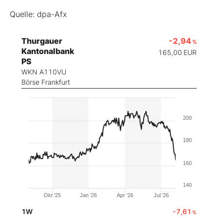
Quelle: dpa-Afx
Thurgauer
-2,94
%
Kantonalbank
165,00
EUR
PS
WKN A110VU
Börse Frankfurt
200
180
160
140
Okt '25
Jan '26
Apr '26
Jul '26
1W
-7,61
%