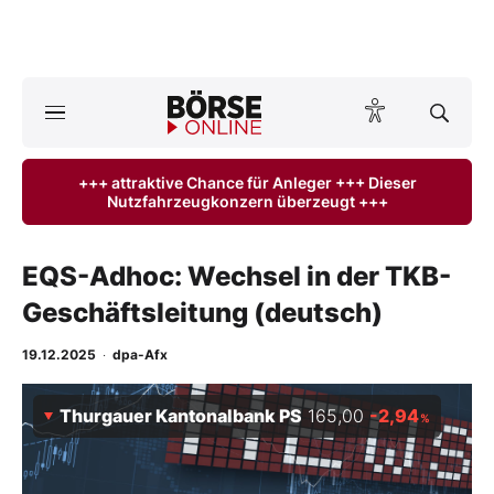
A
ktuelle Ausgabe BÖRSE ONLINE lesen
Börse
+++ attraktive Chance für Anleger +++ Dieser
Nutzfahrzeugkonzern überzeugt +++
News
Anlageprodukte
EQS-Adhoc: Wechsel in der TKB-
Geschäftsleitung (deutsch)
Finanz-Check
19.12.2025
·
dpa-Afx
Abo & Shop
Thurgauer Kantonalbank PS
165,00
-2,94
%
BO-Musterdepots
Experten