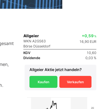
Allgeier
+0,59
%
WKN A2GS63
16,90
EUR
sgesamt
Börse Düsseldorf
KGV
10,60
Dividende
0,03 %
hmen,
Allgeier
Aktie jetzt handeln?
Kaufen
Verkaufen
h.
20