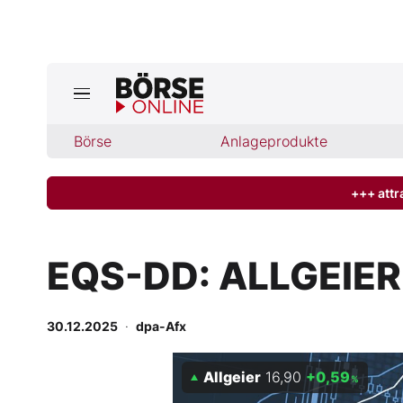
Börse
Börse
Anlageprodukte
News
Anlageprodukte
+++ attr
Finanz-Check
EQS-DD: ALLGEIER 
Abo & Shop
30.12.2025
·
dpa-Afx
BO-Musterdepots
Allgeier
16,90
+0,59
Experten
%