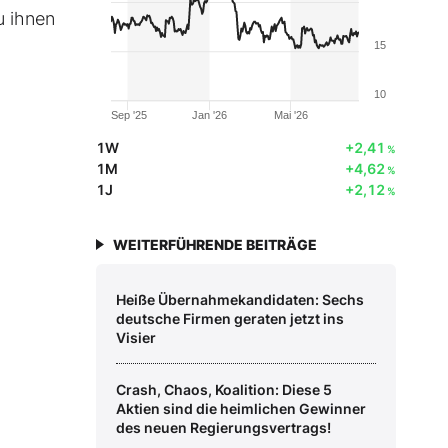
u ihnen
15
10
Sep '25
Jan '26
Mai '26
1W
+2,41
%
1M
+4,62
%
1J
+2,12
%
WEITERFÜHRENDE BEITRÄGE
Heiße Übernahmekandidaten: Sechs
deutsche Firmen geraten jetzt ins
Visier
Crash, Chaos, Koalition: Diese 5
Aktien sind die heimlichen Gewinner
des neuen Regierungsvertrags!