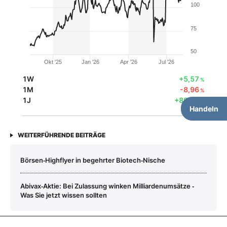
100
75
50
Okt '25
Jan '26
Apr '26
Jul '26
1W
+5,57
%
1M
-8,96
%
1J
+89,67
%
Handeln
WEITERFÜHRENDE BEITRÄGE
Börsen‑Highflyer in begehrter Biotech‑Nische
Abivax‑Aktie: Bei Zulassung winken Milliardenumsätze ‑
Was Sie jetzt wissen sollten