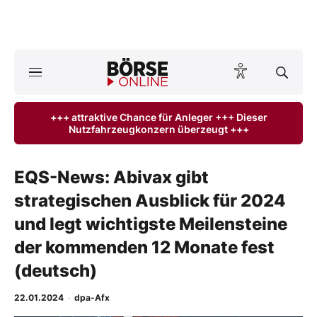
A
ktuelle Ausgabe BÖRSE ONLINE lesen
Börse
+++ attraktive Chance für Anleger +++ Dieser
Nutzfahrzeugkonzern überzeugt +++
News
Anlageprodukte
EQS-News: Abivax gibt
strategischen Ausblick für 2024
Finanz-Check
und legt wichtigste Meilensteine
Abo & Shop
der kommenden 12 Monate fest
(deutsch)
BO-Musterdepots
22.01.2024
·
dpa-Afx
Experten