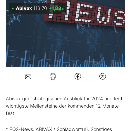
Abivax
113,70
+1,88
%
Mein B:O
Mein Konto
Folgen Sie uns
Kontakt
Abivax gibt strategischen Ausblick für 2024 und legt
wichtigste Meilensteine der kommenden 12 Monate
fest
^ EQS-News: ABIVAX / Schlagwort(e): Sonstiges