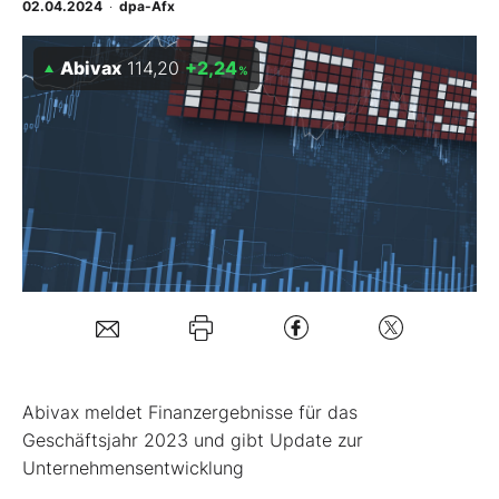
02.04.2024
·
dpa-Afx
Mein B:O
Abivax
114,20
+2,24
%
Mein Konto
Folgen Sie uns
Kontakt
Abivax meldet Finanzergebnisse für das
Geschäftsjahr 2023 und gibt Update zur
Unternehmensentwicklung