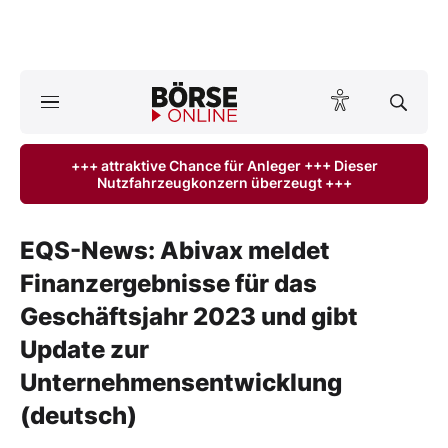
A
ktuelle Ausgabe BÖRSE ONLINE lesen
Börse
+++ attraktive Chance für Anleger +++ Dieser
Nutzfahrzeugkonzern überzeugt +++
News
Anlageprodukte
EQS-News: Abivax meldet
Finanzergebnisse für das
Finanz-Check
Geschäftsjahr 2023 und gibt
Abo & Shop
Update zur
Unternehmensentwicklung
BO-Musterdepots
(deutsch)
Experten