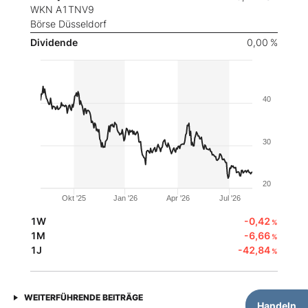
WKN A1TNV9
Börse Düsseldorf
Dividende
0,00 %
40
30
20
Okt '25
Jan '26
Apr '26
Jul '26
1W
-0,42
%
1M
-6,66
%
1J
-42,84
%
WEITERFÜHRENDE BEITRÄGE
Handeln