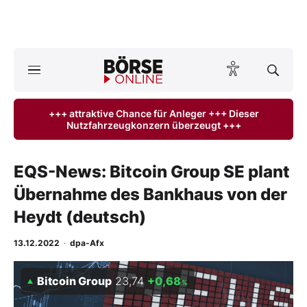
A
ktuelle Ausgabe BÖRSE ONLINE lesen
Börse
+++ attraktive Chance für Anleger +++ Dieser
Nutzfahrzeugkonzern überzeugt +++
News
Anlageprodukte
EQS-News: Bitcoin Group SE plant
Übernahme des Bankhaus von der
Finanz-Check
Heydt (deutsch)
Abo & Shop
13.12.2022
·
dpa-Afx
BO-Musterdepots
Bitcoin Group
23,74
+0,68
%
Experten